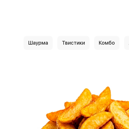
{{ textContacts }}
Шаурма
Твистики
Комбо