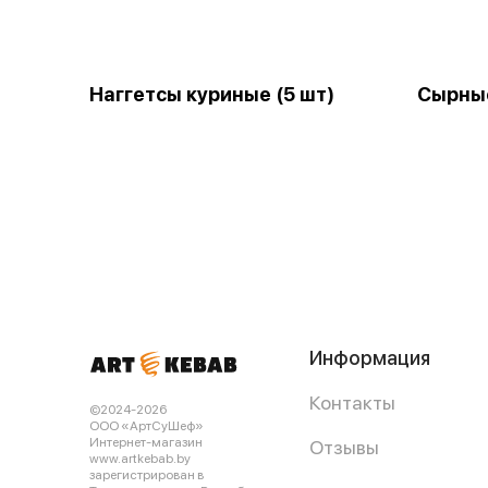
Наггетсы куриные (5 шт)
Сырны
Информация
Контакты
©2024-2026
ООО «АртСуШеф»
Интернет-магазин
Отзывы
www.artkebab.by
зарегистрирован в