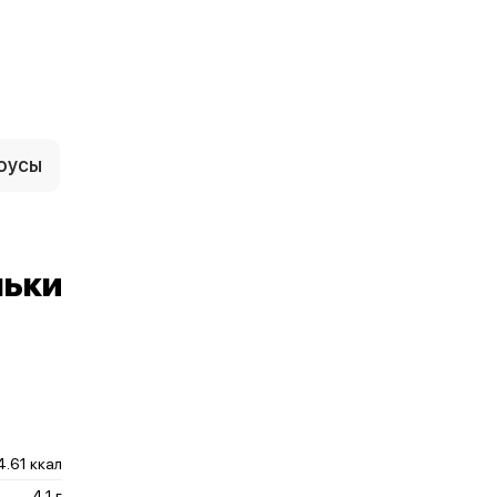
оусы
льки
4.61 ккал
4.1 г