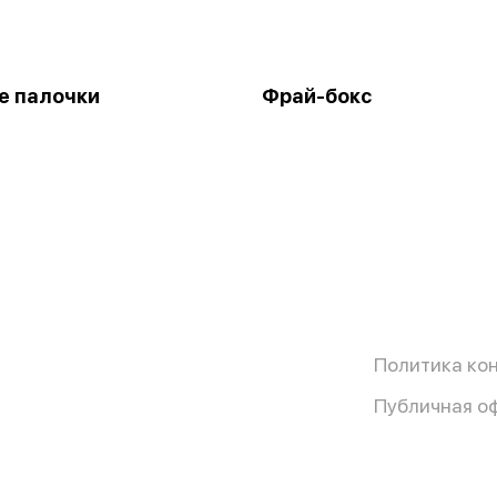
е палочки
Фрай-бокс
Политика ко
Публичная о