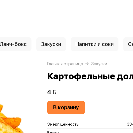
Ланч-бокс
Закуски
Напитки и соки
С
Главная страница
Закуски
Картофельные до
4 
В корзину
Энерг. ценность
33
Белки