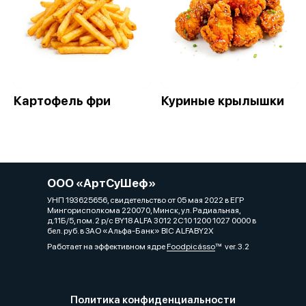
Картофель фри
Куриные крылышки
ООО «АртСуШеф»
УНП 193625656, свидетельство от 05 мая 2022 в ЕГР
Мингорисполкома 220070, Минск, ул. Радиальная,
д.11Б/5, пом. 2 р/с BY18 ALFA 3012 2C10 1200 1027 0000 в
бел. руб. в ЗАО «Альфа-Банк» BIC ALFABY2X
Работает на эффективном ядре
Foodpicásso
ver. 3.2
Политика конфиденциальности