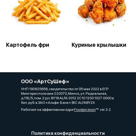
Картофель фри
Куриные крылышки
ООО «АртСуШеф»
УНП 193625656, свидетельство от 05 мая 2022 в ЕГР
Мингорисполкома 220070, Минск, ул. Радиальная,
д.11Б/5, пом. 2 р/с BY18 ALFA 3012 2C10 1200 1027 0000 в
бел. руб. в ЗАО «Альфа-Банк» BIC ALFABY2X
Работает на эффективном ядре
Foodpicásso
ver. 3.2
Политика конфиденциальности