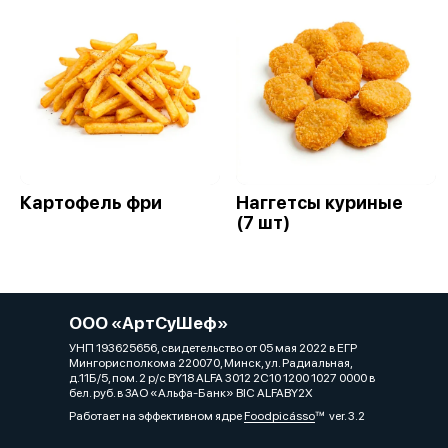
Картофель фри
Наггетсы куриные
(7 шт)
ООО «АртСуШеф»
УНП 193625656, свидетельство от 05 мая 2022 в ЕГР
Мингорисполкома 220070, Минск, ул. Радиальная,
д.11Б/5, пом. 2 р/с BY18 ALFA 3012 2C10 1200 1027 0000 в
бел. руб. в ЗАО «Альфа-Банк» BIC ALFABY2X
Работает на эффективном ядре
Foodpicásso
ver. 3.2