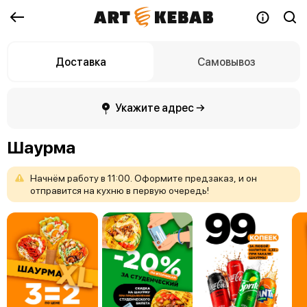
Доставка
Самовывоз
Укажите адрес →
Шаурма
Начнём
работу
в
11:00.
Оформите
предзаказ,
и
он
отправится
на
кухню
в
первую
очередь!