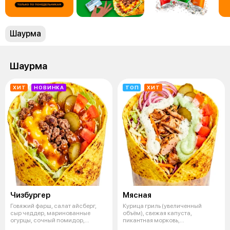
Шаурма
Шаурма
ХИТ
НОВИНКА
ТОП
ХИТ
Чизбургер
Мясная
Говяжий фарш, салат айсберг,
Курица гриль (увеличенный
сыр чеддер, маринованные
объём), свежая капуста,
огурцы, сочный помидор,
пикантная морковь,
сирийская ле
маринованные огурцы,