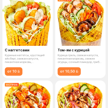
С наггетсами
Том-ям с курицей
Куриные наггетсы, хрустящий
Курица гриль, свежая капуста,
айсберг, свежая капуста,
пикантная морковь, свежие
пикантная морковь,
огурцы, сочный помидор, грибы
маринованные огурц
шиит
от 10 
от 10,50 
ОСТРОЕ