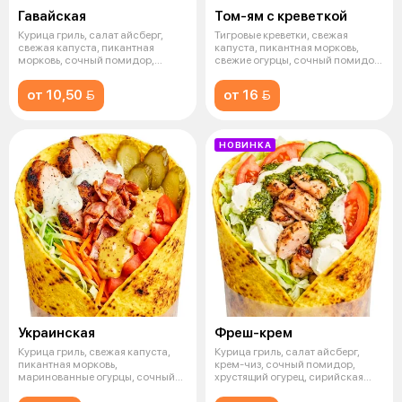
Гавайская
Том-ям с креветкой
Курица гриль, салат айсберг,
Тигровые креветки, свежая
свежая капуста, пикантная
капуста, пикантная морковь,
морковь, сочный помидор,
свежие огурцы, сочный помидор,
ананас, ха
грибы
от 10,50 
от 16 
НОВИНКА
Украинская
Фреш-крем
Курица гриль, свежая капуста,
Курица гриль, салат айсберг,
пикантная морковь,
крем-чиз, сочный помидор,
маринованные огурцы, сочный
хрустящий огурец, сирийская
помидор, груд
лепёшка