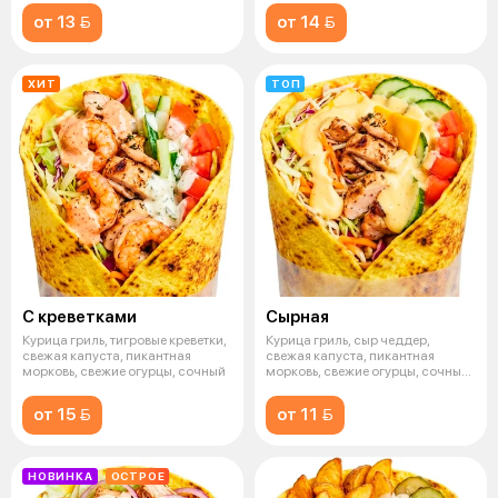
от 13 
от 14 
ХИТ
ТОП
С креветками
Сырная
Курица гриль, тигровые креветки,
Курица гриль, сыр чеддер,
свежая капуста, пикантная
свежая капуста, пикантная
морковь, свежие огурцы, сочный
морковь, свежие огурцы, сочный
томат,
от 15 
от 11 
НОВИНКА
ОСТРОЕ