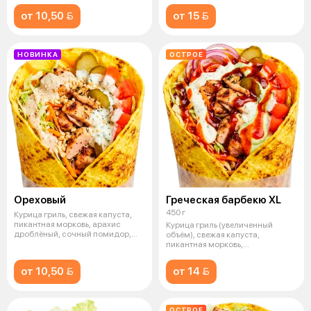
от 10,50 
от 15 
НОВИНКА
ОСТРОЕ
Ореховый
Греческая барбекю XL
450 г
Курица гриль, свежая капуста,
пикантная морковь, арахис
Курица гриль (увеличенный
дроблёный, сочный помидор,
объём), свежая капуста,
маринов
пикантная морковь,
маринованные огурцы,
от 10,50 
от 14 
ОСТРОЕ