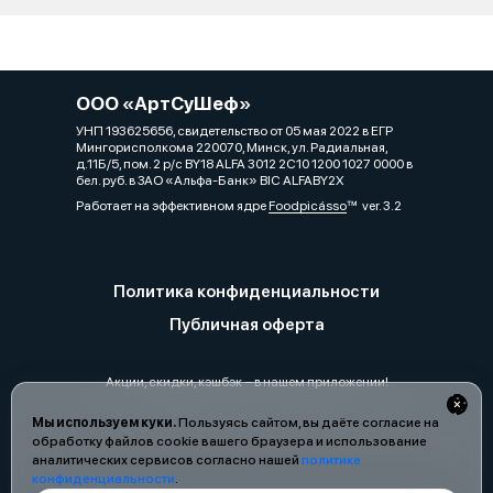
ООО «АртСуШеф»
УНП 193625656, свидетельство от 05 мая 2022 в ЕГР
Мингорисполкома 220070, Минск, ул. Радиальная,
д.11Б/5, пом. 2 р/с BY18 ALFA 3012 2C10 1200 1027 0000 в
бел. руб. в ЗАО «Альфа-Банк» BIC ALFABY2X
Работает на эффективном ядре
Foodpicásso
ver. 3.2
Политика конфиденциальности
Публичная оферта
Акции, скидки, кэшбэк − в нашем приложении!
Мы используем куки.
Пользуясь сайтом, вы даёте согласие на
обработку файлов cookie вашего браузера и использование
аналитических сервисов согласно нашей
политике
конфиденциальности
.