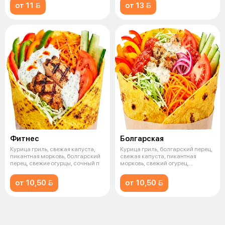
от 11 
от 13 
Фитнес
Болгарская
Курица гриль, свежая капуста,
Курица гриль, болгарский перец,
пикантная морковь, болгарский
свежая капуста, пикантная
перец, свежие огурцы, сочный п
морковь, свежий огурец,
маринова
от 10,50 
от 10,50 