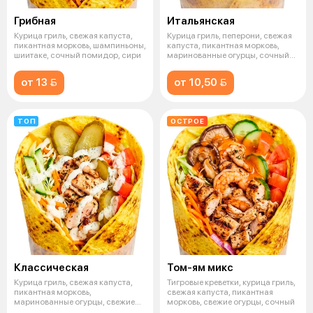
Грибная
Итальянская
Курица гриль, свежая капуста,
Курица гриль, пеперони, свежая
пикантная морковь, шампиньоны,
капуста, пикантная морковь,
шиитаке, сочный помидор, сири
маринованные огурцы, сочный
пом
от 13 
от 10,50 
ТОП
ОСТРОЕ
Классическая
Том-ям микс
Курица гриль, свежая капуста,
Тигровые креветки, курица гриль,
пикантная морковь,
свежая капуста, пикантная
маринованные огурцы, свежие
морковь, свежие огурцы, сочный
огурцы, сочны