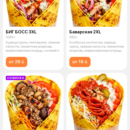
БИГ БОСС 3XL
Баварская 2XL
1000 г
550 г
Курица гриль, пепперони, свежая
Колбаски охотничьи, курица
капуста, пикантная морковь,
гриль, свежая капуста, пикантная
маринованные огурцы, сочный п
морковь, маринованные огурцы,
от 26 
от 16 
НОВИНКА