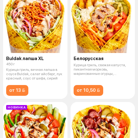
Buldak лапша XL
Белорусская
450 г
Курица гриль, свежая капуста,
пикантная морковь,
Курица гриль, яичная лапша в
маринованные огурцы,
соусе Buldak, салат айсберг, лук
картофельные дольки,
красный, соус от шефа, сирий
от 13 
от 10,50 
НОВИНКА