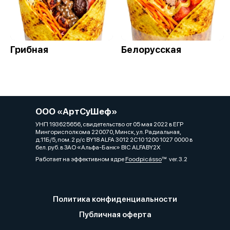
Грибная
Белорусская
ООО «АртСуШеф»
УНП 193625656, свидетельство от 05 мая 2022 в ЕГР
Мингорисполкома 220070, Минск, ул. Радиальная,
д.11Б/5, пом. 2 р/с BY18 ALFA 3012 2C10 1200 1027 0000 в
бел. руб. в ЗАО «Альфа-Банк» BIC ALFABY2X
Работает на эффективном ядре
Foodpicásso
ver. 3.2
Политика конфиденциальности
Публичная оферта