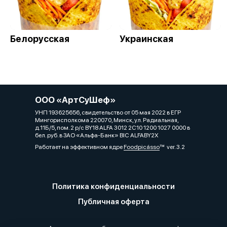
Белорусская
Украинская
ООО «АртСуШеф»
УНП 193625656, свидетельство от 05 мая 2022 в ЕГР
Мингорисполкома 220070, Минск, ул. Радиальная,
д.11Б/5, пом. 2 р/с BY18 ALFA 3012 2C10 1200 1027 0000 в
бел. руб. в ЗАО «Альфа-Банк» BIC ALFABY2X
Работает на эффективном ядре
Foodpicásso
ver. 3.2
Политика конфиденциальности
Публичная оферта