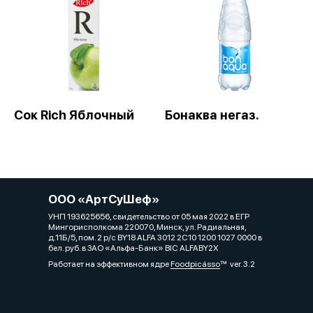
Сок Rich Яблочный
Бонаква негаз.
ООО «АртСуШеф»
УНП 193625656, свидетельство от 05 мая 2022 в ЕГР
Мингорисполкома 220070, Минск, ул. Радиальная,
д.11Б/5, пом. 2 р/с BY18 ALFA 3012 2C10 1200 1027 0000 в
бел. руб. в ЗАО «Альфа-Банк» BIC ALFABY2X
Работает на эффективном ядре
Foodpicásso
ver. 3.2