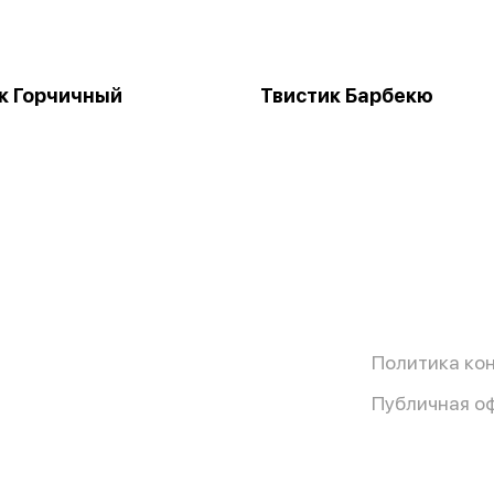
к Горчичный
Твистик Барбекю
Политика ко
Публичная о