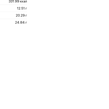
331.99 ккал
12.51 г
20.29 г
24.84 г