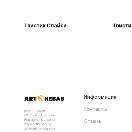
Твистик Спайси
Твисти
Информация
Контакты
©2024-2026
ООО «АртСуШеф»
Интернет-магазин
Отзывы
www.artkebab.by
зарегистрирован в