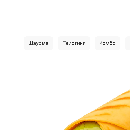
{{ textContacts }}
Шаурма
Твистики
Комбо