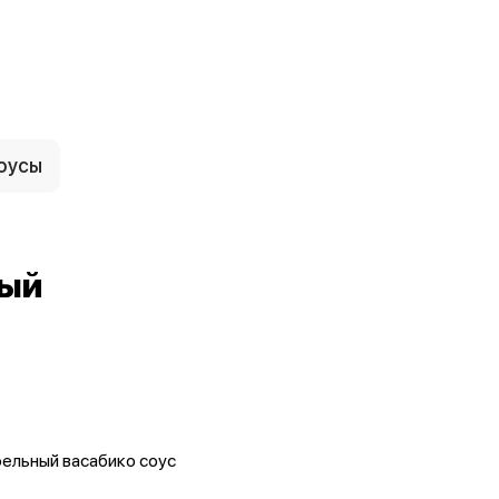
оусы
ный
фельный васабико соус