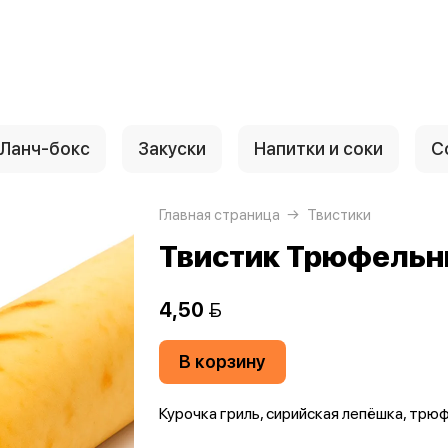
Ланч-бокс
Закуски
Напитки и соки
С
Главная страница
Твистики
Твистик Трюфель
4,50 
В корзину
Курочка гриль, сирийская лепёшка, трю