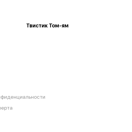
Твистик Том-ям
нфиденциальности
ферта